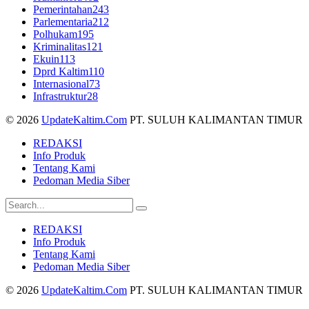
Pemerintahan
243
Parlementaria
212
Polhukam
195
Kriminalitas
121
Ekuin
113
Dprd Kaltim
110
Internasional
73
Infrastruktur
28
© 2026
UpdateKaltim.Com
PT. SULUH KALIMANTAN TIMUR
REDAKSI
Info Produk
Tentang Kami
Pedoman Media Siber
REDAKSI
Info Produk
Tentang Kami
Pedoman Media Siber
© 2026
UpdateKaltim.Com
PT. SULUH KALIMANTAN TIMUR