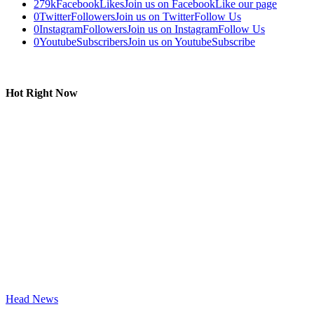
279k
Facebook
Likes
Join us on Facebook
Like our page
0
Twitter
Followers
Join us on Twitter
Follow Us
0
Instagram
Followers
Join us on Instagram
Follow Us
0
Youtube
Subscribers
Join us on Youtube
Subscribe
Hot Right Now
Head News