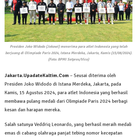
Presiden Joko Widodo (Jokowi) menerima para atlet Indonesia yang telah
berjuang di Olimpiade Paris 2024, Istana Merdeka, Jakarta, Kamis (15/08/2024).
(Foto: BPMI Setpres/Vico)
Jakarta.UpadateKaltim.Com
– Seusai diterima oleh
Presiden Joko Widodo di Istana Merdeka, Jakarta, pada
Kamis, 15 Agustus 2024, para atlet Indonesia yang berhasil
membawa pulang medali dari Olimpiade Paris 2024 berbagi
kesan dan harapan mereka.
Salah satunya Veddriq Leonardo, yang berhasil meraih medali
emas di cabang olahraga panjat tebing nomor kecepatan