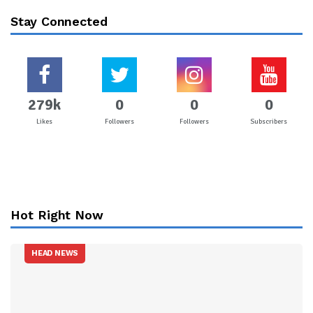
Stay Connected
279k
0
0
0
Likes
Followers
Followers
Subscribers
Hot Right Now
HEAD NEWS