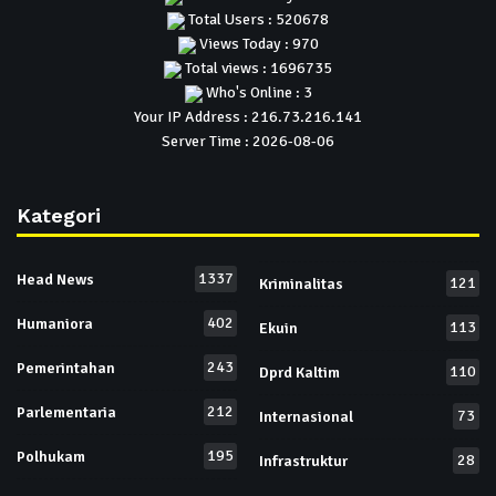
Total Users : 520678
Views Today : 970
Total views : 1696735
Who's Online : 3
Your IP Address : 216.73.216.141
Server Time : 2026-08-06
Kategori
1337
Head News
121
Kriminalitas
402
Humaniora
113
Ekuin
243
Pemerintahan
110
Dprd Kaltim
212
Parlementaria
73
Internasional
195
Polhukam
28
Infrastruktur