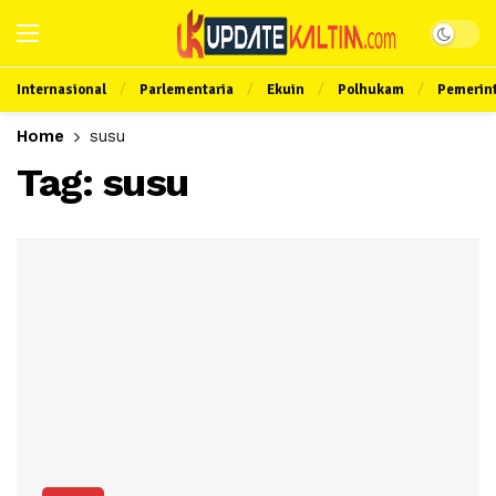
Internasional
Parlementaria
Ekuin
Polhukam
Pemerin
Home
susu
Tag:
susu