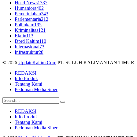
Head News
1337
Humaniora
402
Pemerintahan
243
Parlementaria
212
Polhukam
195
Kriminalitas
121
Ekuin
113
Dprd Kaltim
110
Internasional
73
Infrastruktur
28
© 2026
UpdateKaltim.Com
PT. SULUH KALIMANTAN TIMUR
REDAKSI
Info Produk
Tentang Kami
Pedoman Media Siber
REDAKSI
Info Produk
Tentang Kami
Pedoman Media Siber