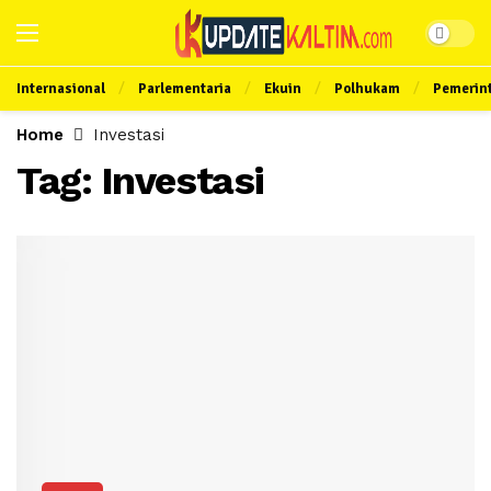
Internasional
Parlementaria
Ekuin
Polhukam
Pemerin
Home
Investasi
Tag:
Investasi