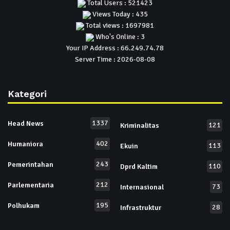
Total Users : 521423
Views Today : 435
Total views : 1697981
Who's Online : 3
Your IP Address : 66.249.74.78
Server Time : 2026-08-08
Kategori
1337
Head News
121
Kriminalitas
402
Humaniora
113
Ekuin
243
Pemerintahan
110
Dprd Kaltim
212
Parlementaria
73
Internasional
195
Polhukam
28
Infrastruktur