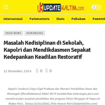
Internasional
Parlementaria
Ekuin
Polhukam
Pemerin
HEAD NEWS
HUMANIORA
Masalah Kedisiplinan di Sekolah,
Kapolri dan Mendikdasmen Sepakat
Kedepankan Keadilan Restoratif
0
0
12 November, 2024
Kapolri Jenderal Listyo Sigit Prabowo dan Menteri Pendidikan Dasar dan
Menengah (Mendikdasmen) Abdul Mu’ti memberikan keterangan pers usai
membicarakan masalah pendidikan dan program Polisi Mengajar di Papua di
Mabes Polri, Selasa (12/11/2024). (Foto Humas Polri/UpdateKaltim.com)