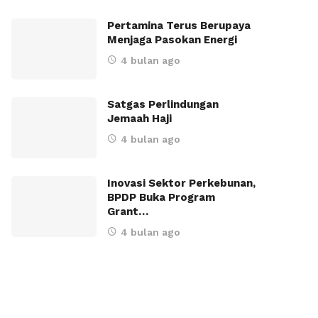
Pertamina Terus Berupaya
Menjaga Pasokan Energi
4 bulan ago
Satgas Perlindungan
Jemaah Haji
4 bulan ago
Inovasi Sektor Perkebunan,
BPDP Buka Program
Grant…
4 bulan ago