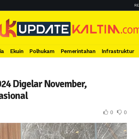
RE
ia
Ekuin
Polhukam
Pemerintahan
Infrastruktur
024 Digelar November,
asional
0
0