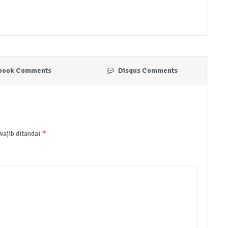
book Comments
Disqus Comments
*
wajib ditandai