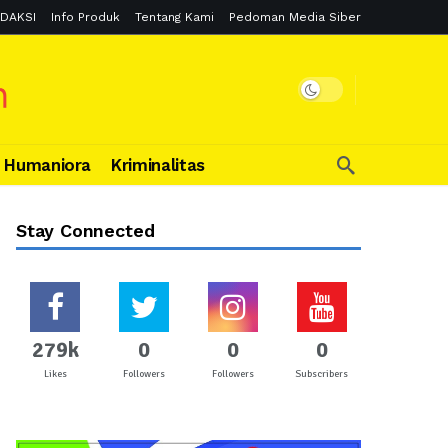
DAKSI
Info Produk
Tentang Kami
Pedoman Media Siber
Humaniora
Kriminalitas
Stay Connected
279k
0
0
0
Likes
Followers
Followers
Subscribers