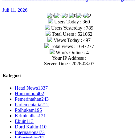
Juli 11, 2026
Users Today : 360
Users Yesterday : 789
Total Users : 521062
Views Today : 497
Total views : 1697277
Who's Online : 4
Your IP Address :
Server Time : 2026-08-07
Kategori
Head News
1337
Humaniora
402
Pemerintahan
243
Parlementaria
212
Polhukam
195
Kriminalitas
121
Ekuin
113
Dprd Kaltim
110
Internasional
73
Infrastruktur
28