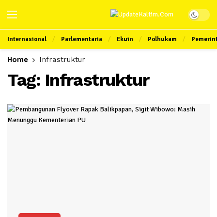
Internasional
Parlementaria
Ekuin
Polhukam
Pemerin
Home
Infrastruktur
Tag:
Infrastruktur