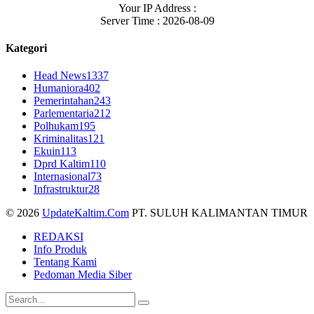
Your IP Address :
Server Time : 2026-08-09
Kategori
Head News
1337
Humaniora
402
Pemerintahan
243
Parlementaria
212
Polhukam
195
Kriminalitas
121
Ekuin
113
Dprd Kaltim
110
Internasional
73
Infrastruktur
28
© 2026
UpdateKaltim.Com
PT. SULUH KALIMANTAN TIMUR
REDAKSI
Info Produk
Tentang Kami
Pedoman Media Siber