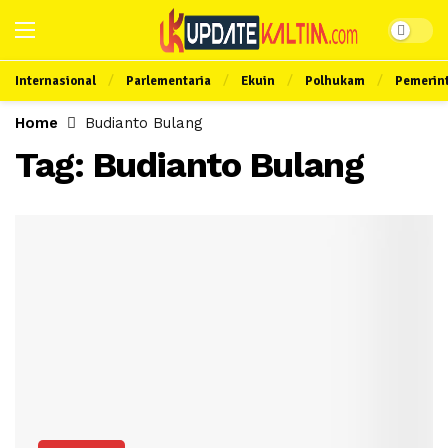
Internasional
Parlementaria
Ekuin
Polhukam
Pemerin
Home
Budianto Bulang
Tag:
Budianto Bulang