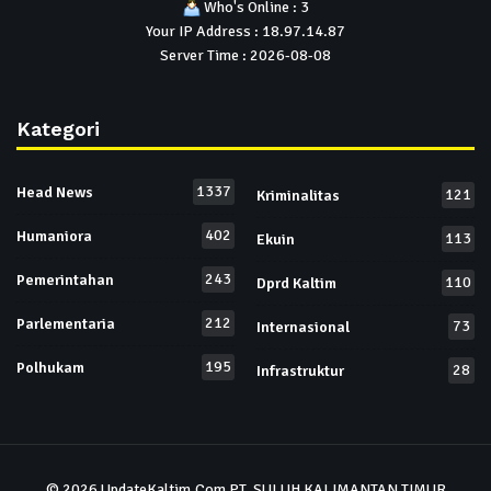
Who's Online : 3
Your IP Address : 18.97.14.87
Server Time : 2026-08-08
Kategori
1337
Head News
121
Kriminalitas
402
Humaniora
113
Ekuin
243
Pemerintahan
110
Dprd Kaltim
212
Parlementaria
73
Internasional
195
Polhukam
28
Infrastruktur
© 2026
UpdateKaltim.Com
PT. SULUH KALIMANTAN TIMUR