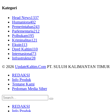
Kategori
Head News
1337
Humaniora
402
Pemerintahan
243
Parlementaria
212
Polhukam
195
Kriminalitas
121
Ekuin
113
Dprd Kaltim
110
Internasional
73
Infrastruktur
28
© 2026
UpdateKaltim.Com
PT. SULUH KALIMANTAN TIMUR
REDAKSI
Info Produk
Tentang Kami
Pedoman Media Siber
REDAKSI
Info Produk