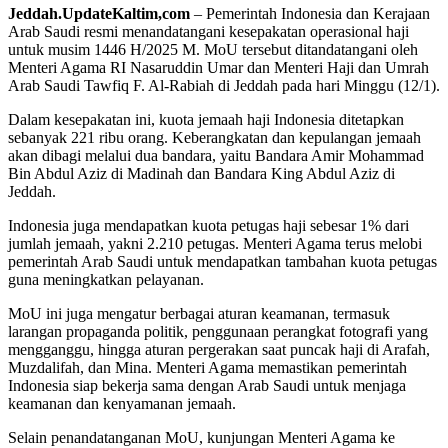
Jeddah.UpdateKaltim,com
– Pemerintah Indonesia dan Kerajaan
Arab Saudi resmi menandatangani kesepakatan operasional haji
untuk musim 1446 H/2025 M. MoU tersebut ditandatangani oleh
Menteri Agama RI Nasaruddin Umar dan Menteri Haji dan Umrah
Arab Saudi Tawfiq F. Al-Rabiah di Jeddah pada hari Minggu (12/1).
Dalam kesepakatan ini, kuota jemaah haji Indonesia ditetapkan
sebanyak 221 ribu orang. Keberangkatan dan kepulangan jemaah
akan dibagi melalui dua bandara, yaitu Bandara Amir Mohammad
Bin Abdul Aziz di Madinah dan Bandara King Abdul Aziz di
Jeddah.
Indonesia juga mendapatkan kuota petugas haji sebesar 1% dari
jumlah jemaah, yakni 2.210 petugas. Menteri Agama terus melobi
pemerintah Arab Saudi untuk mendapatkan tambahan kuota petugas
guna meningkatkan pelayanan.
MoU ini juga mengatur berbagai aturan keamanan, termasuk
larangan propaganda politik, penggunaan perangkat fotografi yang
mengganggu, hingga aturan pergerakan saat puncak haji di Arafah,
Muzdalifah, dan Mina. Menteri Agama memastikan pemerintah
Indonesia siap bekerja sama dengan Arab Saudi untuk menjaga
keamanan dan kenyamanan jemaah.
Selain penandatanganan MoU, kunjungan Menteri Agama ke