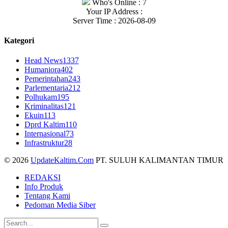
Who's Online : 7
Your IP Address :
Server Time : 2026-08-09
Kategori
Head News
1337
Humaniora
402
Pemerintahan
243
Parlementaria
212
Polhukam
195
Kriminalitas
121
Ekuin
113
Dprd Kaltim
110
Internasional
73
Infrastruktur
28
© 2026
UpdateKaltim.Com
PT. SULUH KALIMANTAN TIMUR
REDAKSI
Info Produk
Tentang Kami
Pedoman Media Siber