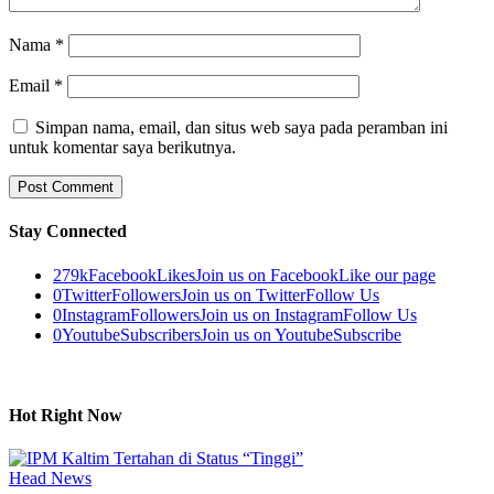
Nama
*
Email
*
Simpan nama, email, dan situs web saya pada peramban ini
untuk komentar saya berikutnya.
Stay Connected
279k
Facebook
Likes
Join us on Facebook
Like our page
0
Twitter
Followers
Join us on Twitter
Follow Us
0
Instagram
Followers
Join us on Instagram
Follow Us
0
Youtube
Subscribers
Join us on Youtube
Subscribe
Hot Right Now
Head News